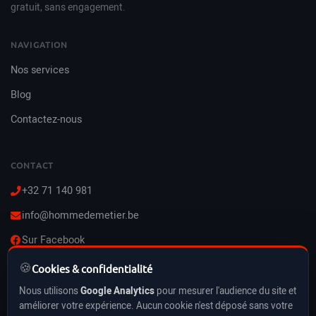
gratuit, sans engagement.
NAVIGATION
Nos services
Blog
Contactez-nous
CONTACT
+32 71 140 981
info@hommedemetier.be
Sur Facebook
🍪
Lun–Ven : 8h–21h
Cookies & confidentialité
Sam–Dim : 10h–21h
Nous utilisons
Google Analytics
pour mesurer l'audience du site et
Vacances & jours fériés inclus
améliorer votre expérience. Aucun cookie n'est déposé sans votre