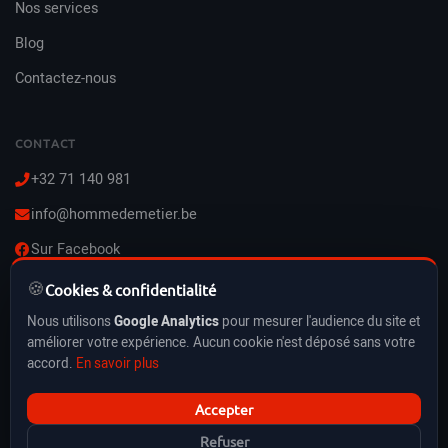
Nos services
Blog
Contactez-nous
CONTACT
+32 71 140 981
info@hommedemetier.be
Sur Facebook
🍪
Lun–Ven : 8h–21h
Cookies & confidentialité
Sam–Dim : 10h–21h
Nous utilisons
Google Analytics
pour mesurer l'audience du site et
Vacances & jours fériés inclus
améliorer votre expérience. Aucun cookie n'est déposé sans votre
accord.
En savoir plus
Accepter
HommeDeMetier.be © 2026 — BE0778316221
Refuser