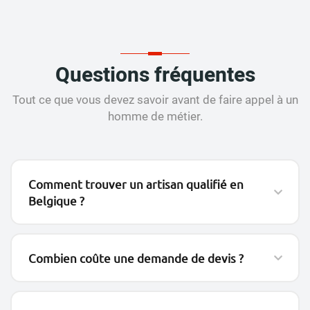
Questions fréquentes
Tout ce que vous devez savoir avant de faire appel à un
homme de métier.
Comment trouver un artisan qualifié en
Belgique ?
Pour trouver un artisan de confiance en Belgique,
Combien coûte une demande de devis ?
vérifiez qu'il possède un numéro d'entreprise BCE actif,
une assurance responsabilité civile professionnelle et,
selon le métier, des agréments spécifiques —
Faire appel à HommeDeMetier.be est
100 % gratuit et