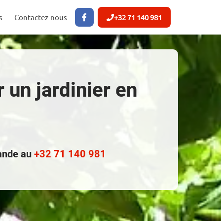
s
Contactez-nous
+32 71 140 981
 un jardinier en
mande au
+32 71 140 981