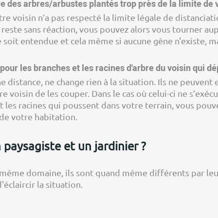
des arbres/arbustes plantés trop près de la limite de v
re voisin n’a pas respecté la limite légale de distancia
’il reste sans réaction, vous pouvez alors vous tourner au
soit entendue et cela même si aucune gêne n'existe, mai
our les branches et les racines d'arbre du voisin qui d
e distance, ne change rien à la situation. Ils ne peuven
re voisin de les couper. Dans le cas où celui-ci ne s’exé
nt les racines qui poussent dans votre terrain, vous po
 de votre habitation.
 paysagiste et un jardinier ?
même domaine, ils sont quand même différents par leurs
éclaircir la situation.