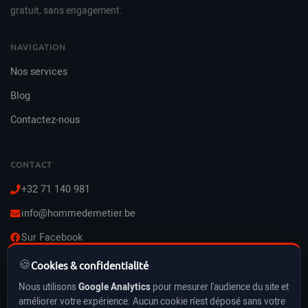
gratuit, sans engagement.
NAVIGATION
Nos services
Blog
Contactez-nous
CONTACT
+32 71 140 981
info@hommedemetier.be
Sur Facebook
🍪
Lun–Ven : 8h–21h
Cookies & confidentialité
Sam–Dim : 10h–21h
Nous utilisons
Google Analytics
pour mesurer l'audience du site et
Vacances & jours fériés inclus
améliorer votre expérience. Aucun cookie n'est déposé sans votre