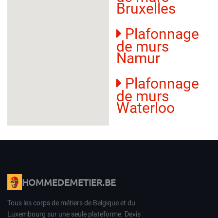
Bruxelles
Plafonnage
de murs
Namur
Plafonnage
de murs
Waterloo
HOMMEDEMETIER.BE
Tous les corps de métiers de Belgique et du
Luxembourg sur une seule plateforme. Devis