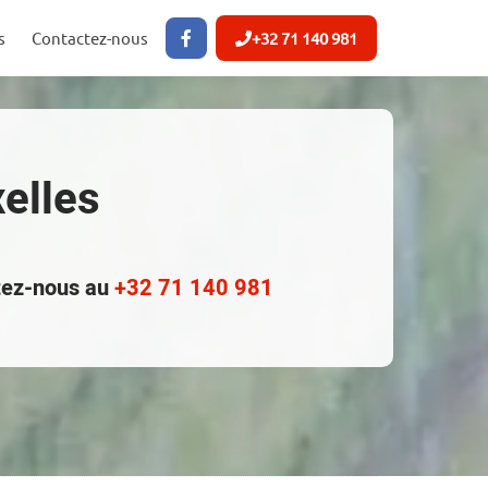
s
Contactez-nous
+32 71 140 981
xelles
ctez-nous au
+32 71 140 981