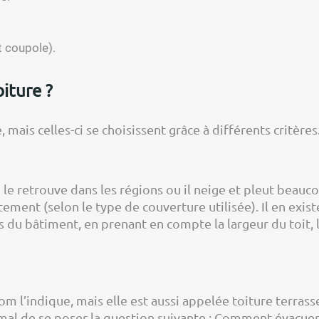
t coupole).
oiture ?
, mais celles-ci se choisissent grâce à différents critères
n le retrouve dans les régions ou il neige et pleut bea
ement (selon le type de couverture utilisée). Il en exis
 du bâtiment, en prenant en compte la largeur du toit, 
 l’indique, mais elle est aussi appelée toiture terrasse 
ormal de se poser la question suivante : Comment évacuer