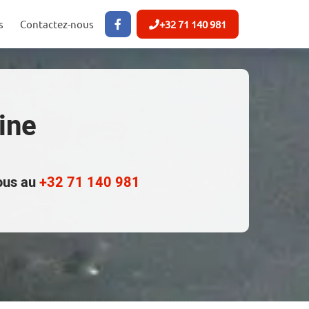
s
Contactez-nous
+32 71 140 981
ine
nous au
+32 71 140 981