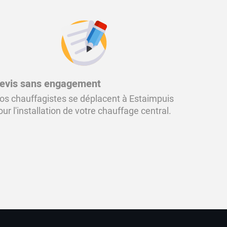
evis sans engagement
os chauffagistes se déplacent à Estaimpuis
our l'installation de votre chauffage central.