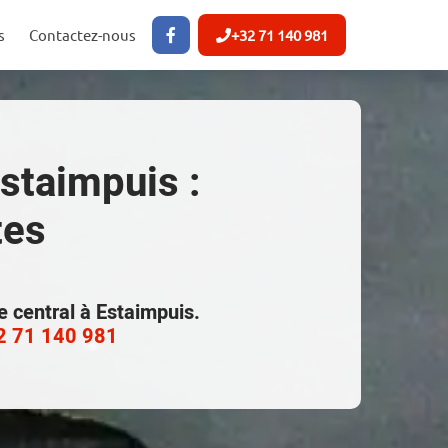
s
Contactez-nous
+32 71 140 981
Estaimpuis :
tes
e central à Estaimpuis.
2 71 140 981