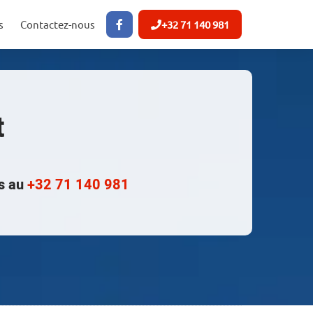
s
Contactez-nous
+32 71 140 981
t
us au
+32 71 140 981