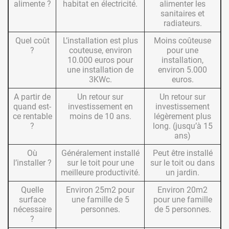
alimente ?
habitat en électricité.
alimenter les
sanitaires et
radiateurs.
Quel coût
L’installation est plus
Moins coûteuse
?
couteuse, environ
pour une
10.000 euros pour
installation,
une installation de
environ 5.000
3KWc.
euros.
A partir de
Un retour sur
Un retour sur
quand est-
investissement en
investissement
ce rentable
moins de 10 ans.
légèrement plus
?
long. (jusqu’à 15
ans)
Où
Généralement installé
Peut être installé
l’installer ?
sur le toit pour une
sur le toit ou dans
meilleure productivité.
un jardin.
Quelle
Environ 25m2 pour
Environ 20m2
surface
une famille de 5
pour une famille
nécessaire
personnes.
de 5 personnes.
?