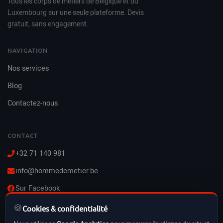
Tous les corps de métiers de Belgique et du
Luxembourg sur une seule plateforme. Devis
gratuit, sans engagement.
NAVIGATION
Nos services
Blog
Contactez-nous
CONTACT
+32 71 140 981
info@hommedemetier.be
Sur Facebook
🍪
Lun–Ven : 8h–21h
Cookies & confidentialité
Sam–Dim : 10h–21h