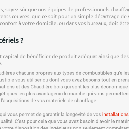
s, soyez sûr que nos équipes de professionnels chauffagi
érents œuvres, que ce soit pour un simple détartrage de 
 confort à votre domicile, ou dans vos bureaux, doit êtr
ériels ?
st capital de bénéficier de produit adéquat ainsi que de
.
audières chacune propres aux types de combustibles qu’elles 
ustible vous utiliser ou dont vous avez besoins tout en pre
sations et des Chaudière bois qui sont les plus économiq
rgétiques les plus avantageux du marché qui vous permettent 
’acquisitions de vos matériels de chauffage
qui vous permet de garantir la longévité de vos
installation
lité. C’est pour cela que vous avez besoin d’avoir le matéri
 votre disposition des ingénieurs non seulement compétant m