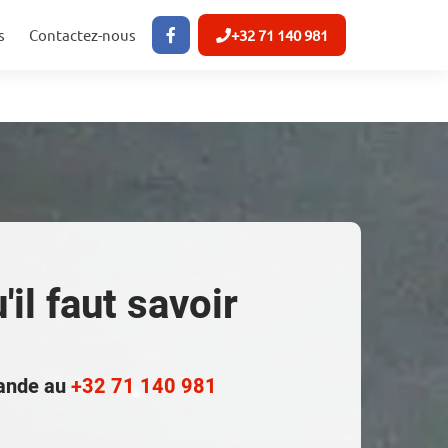
s
Contactez-nous
+32 71 140 981
il faut savoir
mande au
+32 71 140 981