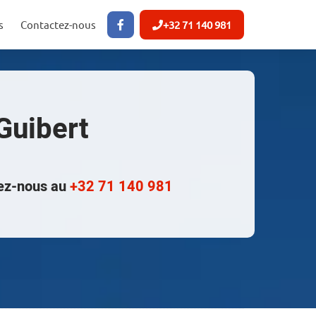
s
Contactez-nous
+32 71 140 981
Guibert
tez-nous au
+32 71 140 981