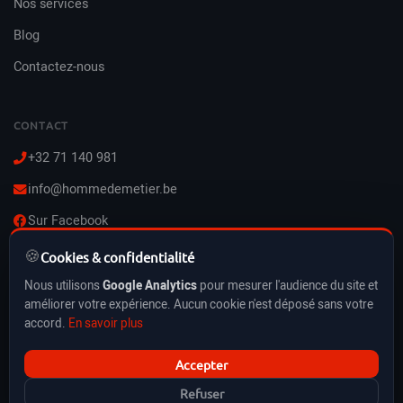
Nos services
Blog
Contactez-nous
CONTACT
+32 71 140 981
info@hommedemetier.be
Sur Facebook
🍪
Lun–Ven : 8h–21h
Cookies & confidentialité
Sam–Dim : 10h–21h
Nous utilisons
Google Analytics
pour mesurer l'audience du site et
Vacances & jours fériés inclus
améliorer votre expérience. Aucun cookie n'est déposé sans votre
accord.
En savoir plus
Accepter
HommeDeMetier.be © 2026 — BE0778316221
Refuser
CGU
Politique de confidentialité