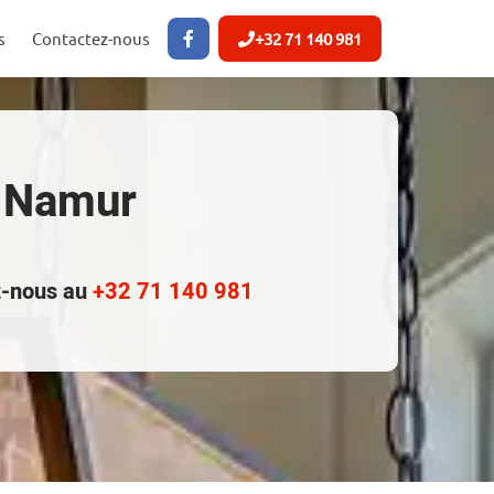
s
Contactez-nous
+32 71 140 981
à Namur
ez-nous au
+32 71 140 981