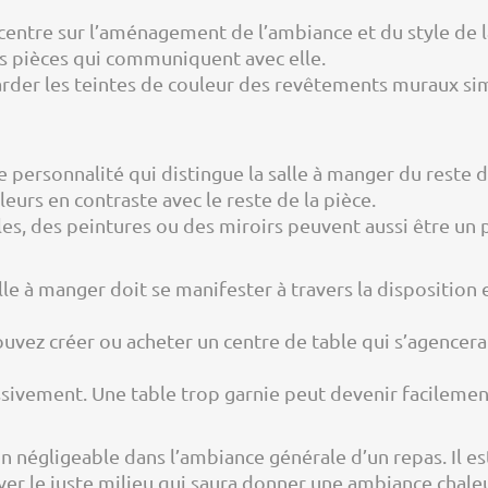
entre sur l’aménagement de l’ambiance et du style de la
 pièces qui communiquent avec elle.
arder les teintes de couleur des revêtements muraux simi
personnalité qui distingue la salle à manger du reste d
urs en contraste avec le reste de la pièce.
les, des peintures ou des miroirs peuvent aussi être un p
le à manger doit se manifester à travers la disposition e
uvez créer ou acheter un centre de table qui s’agencer
essivement. Une table trop garnie peut devenir facilement
n négligeable dans l’ambiance générale d’un repas. Il es
trouver le juste milieu qui saura donner une ambiance ch