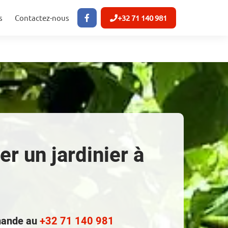
s
Contactez-nous
+32 71 140 981
r un jardinier à
emande au
+32 71 140 981