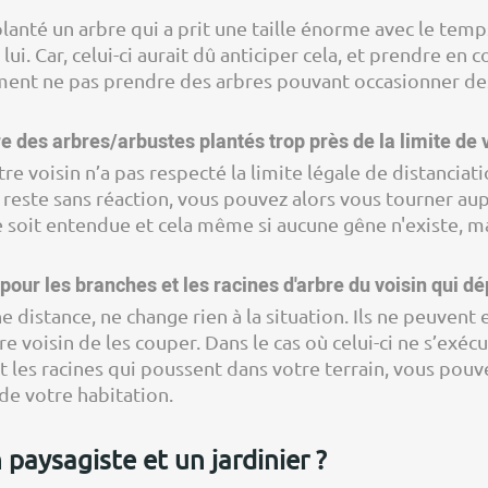
planté un arbre qui a prit une taille énorme avec le temp
 lui. Car, celui-ci aurait dû anticiper cela, et prendre e
ent ne pas prendre des arbres pouvant occasionner des
des arbres/arbustes plantés trop près de la limite de v
re voisin n’a pas respecté la limite légale de distancia
’il reste sans réaction, vous pouvez alors vous tourner au
soit entendue et cela même si aucune gêne n'existe, mai
our les branches et les racines d'arbre du voisin qui d
e distance, ne change rien à la situation. Ils ne peuven
re voisin de les couper. Dans le cas où celui-ci ne s’exé
nt les racines qui poussent dans votre terrain, vous po
 de votre habitation.
 paysagiste et un jardinier ?