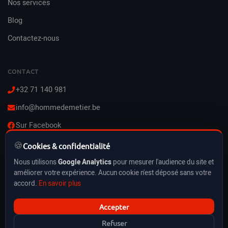
Nos services
Blog
Contactez-nous
CONTACT
+32 71 140 981
info@hommedemetier.be
Sur Facebook
🍪
Lun–Ven : 8h–21h
Cookies & confidentialité
Sam–Dim : 10h–21h
Nous utilisons
Google Analytics
pour mesurer l'audience du site et
Vacances & jours fériés inclus
améliorer votre expérience. Aucun cookie n'est déposé sans votre
accord.
En savoir plus
Accepter
HommeDeMetier.be © 2026 — BE0778316221
Refuser
CGU
Politique de confidentialité