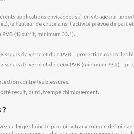
rents applications envisagées sur un vitrage par apport à
re,.), la hauteur de chute ainsi l’activité prévue de part e
un PVB (1) suffit, minimum 33.1).
aisseurs de verre et d'un PVB = protection contre les bl
aisseurs de verre et de deux PVB (minimum 33.2) = prote
tection contre les blessures.
 flotté recuit, durci, trempé chimiquement.
 ?
vez un large choix de produit vitraux comme défini dans
ssionnel qui va vous guider et vous accompagner tout au l