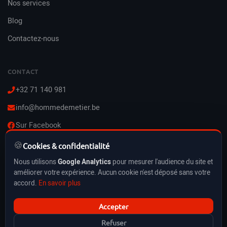
Nos services
Blog
Contactez-nous
CONTACT
+32 71 140 981
info@hommedemetier.be
Sur Facebook
🍪
Lun–Ven : 8h–21h
Cookies & confidentialité
Sam–Dim : 10h–21h
Nous utilisons
Google Analytics
pour mesurer l'audience du site et
Vacances & jours fériés inclus
améliorer votre expérience. Aucun cookie n'est déposé sans votre
accord.
En savoir plus
Accepter
HommeDeMetier.be © 2026 — BE0778316221
Refuser
CGU
Politique de confidentialité