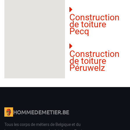
Construction
de toiture
Pecq
Construction
de toiture
Péruwelz
HOMMEDEMETIER.BE
Tous les corps de métiers de Belgique et du