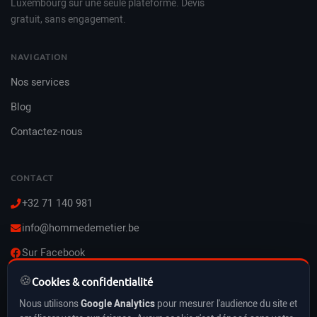
Luxembourg sur une seule plateforme. Devis
gratuit, sans engagement.
NAVIGATION
Nos services
Blog
Contactez-nous
CONTACT
+32 71 140 981
info@hommedemetier.be
Sur Facebook
🍪
Lun–Ven : 8h–21h
Cookies & confidentialité
Sam–Dim : 10h–21h
Nous utilisons
Google Analytics
pour mesurer l'audience du site et
Vacances & jours fériés inclus