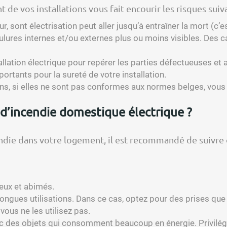
e vos installations vous fait encourir les risques suiva
, sont électrisation peut aller jusqu’à entraîner la mort (c’es
ulures internes et/ou externes plus ou moins visibles. Des 
nstallation électrique pour repérer les parties défectueuses e
portants pour la sureté de votre installation.
ations, si elles ne sont pas conformes aux normes belges, vo
d’incendie domestique électrique ?
ndie dans votre logement, il est recommandé de suivre 
ueux et abimés.
longues utilisations. Dans ce cas, optez pour des prises que l
ous ne les utilisez pas.
ec des objets qui consomment beaucoup en énergie. Privilégi