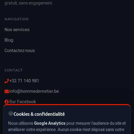
gratuit, sans engagement.
NAVIGATION
Nos services
Blog
Contactez-nous
CONTACT
+32 71 140 981
info@hommedemetier.be
Sur Facebook
🍪
Lun–Ven : 8h–21h
Cookies & confidentialité
Sam–Dim : 10h–21h
Nous utilisons
Google Analytics
pour mesurer l'audience du site et
Vacances & jours fériés inclus
améliorer votre expérience. Aucun cookie n'est déposé sans votre