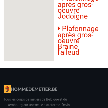
après gros-
oeuvre
Jodoigne
Plafonnage
après gros-
oeuvre
Braine
l'alleud
HOMMEDEMETIER.BE
Tous les corps de métiers de Belgique et du
Luxembourg sur une seule plateforme. Devis