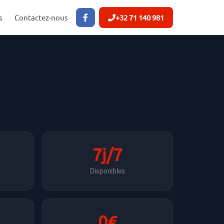
s
Contactez-nous
+32 71 140 981
7j/7
Disponibles
0€