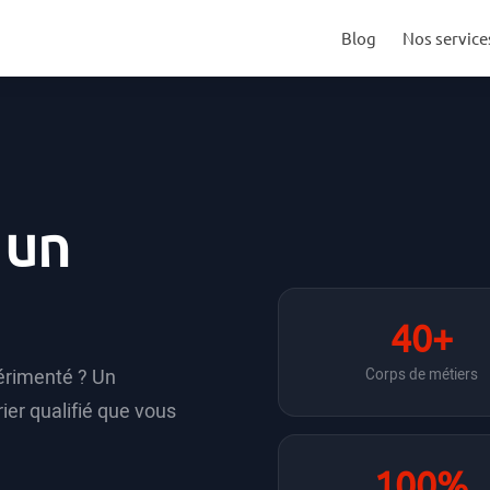
Blog
Nos service
 un
40+
érimenté ? Un
Corps de métiers
ier qualifié que vous
100%